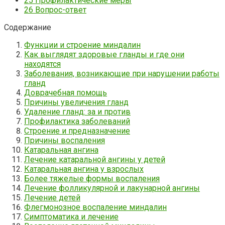
25
Профилактические меры
26
Вопрос-ответ
Содержание
Функции и строение миндалин
Как выглядят здоровые гланды и где они
находятся
Заболевания, возникающие при нарушении работы
гланд
Доврачебная помощь
Причины увеличения гланд
Удаление гланд: за и против
Профилактика заболеваний
Строение и предназначение
Причины воспаления
Катаральная ангина
Лечение катаральной ангины у детей
Катаральная ангина у взрослых
Более тяжелые формы воспаления
Лечение фолликулярной и лакунарной ангины
Лечение детей
Флегмонозное воспаление миндалин
Симптоматика и лечение