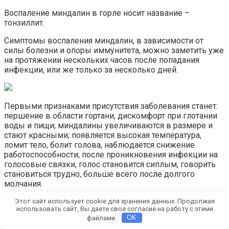
Воспаление миндалин в горле носит название –
тонзиллит.
Симптомы воспаления миндалин, в зависимости от
силы болезни и опоры иммунитета, можно заметить уже
на протяжении нескольких часов после попадания
инфекции, или же только за несколько дней.
Первыми признаками присутствия заболевания станет:
першение в области гортани, дискомфорт при глотании
воды и пищи; миндалины увеличиваются в размере и
стают красными; появляется высокая температура,
ломит тело, болит голова, наблюдается снижение
работоспособности; после проникновения инфекции на
голосовые связки, голос становится сиплым, говорить
становиться трудно, больше всего после долгого
молчания.
Маленькие дети, больные этой хворью, становятся
Этот сайт использует cookie для хранения данных. Продолжая
использовать сайт, Вы даете свое согласие на работу с этими
капризными, часто плачут, у них пропадает аппетит.
файлами.
OK