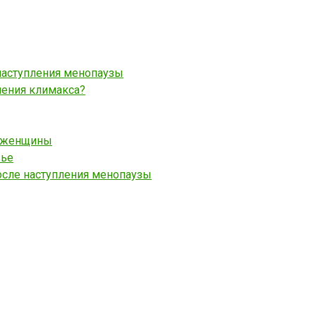
наступления менопаузы
ления климакса?
е женщины
вье
сле наступления менопаузы