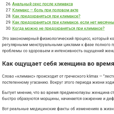
Анальный секс после климакса
Климакс — боль при половом акте
Как предохраняться при климаксе?
Как предохраняться при климаксе, если нет месячн
Когда можно не предохраняться при климаксе?
Это закономерный физиологический процесс, который ко
регулярными менструальными циклами к фазе полного п
проблемы со здоровьем и интенсивность ощущений женщин
Как ощущает себя женщина во время
Слово «климакс» происходит от греческого klimax — "ле
постепенному угасанию. Вокруг этого периода жизни ход
Бытует мнение, что во время предменопаузы женщина стан
быстро образуются морщины, начинается ожирение и дефо
Вот реальные медицинские факты об изменениях в жизн