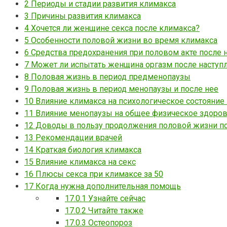
2
Периоды и стадии развития климакса
3
Причины развития климакса
4
Хочется ли женщине секса после климакса?
5
Особенности половой жизни во время климакса
6
Средства предохранения при половом акте после 
7
Может ли испытать женщина оргазм после наступ
8
Половая жизнь в период предменопаузы
9
Половая жизнь в период менопаузы и после нее
10
Влияние климакса на психологическое состояни
11
Влияние менопаузы на общее физическое здоро
12
Доводы в пользу продолжения половой жизни по
13
Рекомендации врачей
14
Краткая биология климакса
15
Влияние климакса на секс
16
Плюсы секса при климаксе за 50
17
Когда нужна дополнительная помощь
17.0.1
Узнайте сейчас
17.0.2
Читайте также
17.0.3
Остеопороз