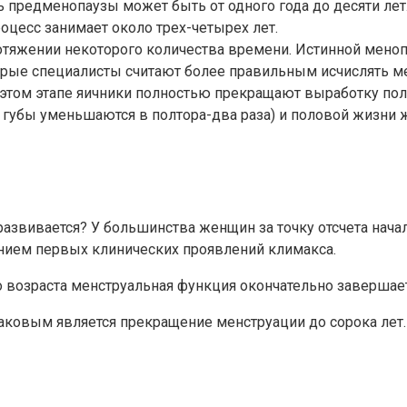
ь предменопаузы может быть от одного года до десяти лет
роцесс занимает около трех-четырех лет.
отяжении некоторого количества времени. Истинной менопа
орые специалисты считают более правильным исчислять мен
а этом этапе яичники полностью прекращают выработку пол
ые губы уменьшаются в полтора-два раза) и половой жизн
развивается? У большинства женщин за точку отсчета нача
лением первых клинических проявлений климакса.
возраста менструальная функция окончательно завершаетс
аковым является прекращение менструации до сорока лет.