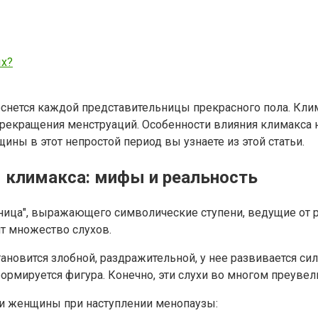
ых?
снется каждой представительницы прекрасного пола. Клим
рекращения менструаций. Особенности влияния климакса 
ы в этот непростой период вы узнаете из этой статьи.
 климакса: мифы и реальность
стница", выражающего символические ступени, ведущие от
ит множество слухов.
овится злобной, раздражительной, у нее развивается силь
рмируется фигура. Конечно, эти слухи во многом преувели
и женщины при наступлении менопаузы: