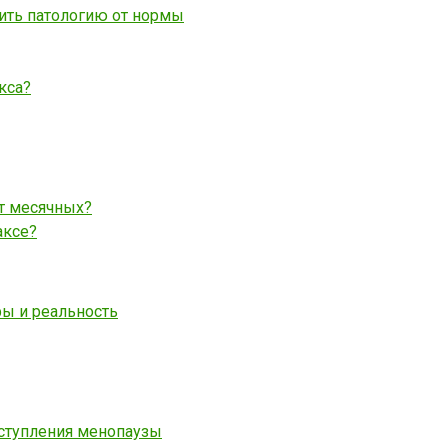
ить патологию от нормы
кса?
ет месячных?
аксе?
ы и реальность
аступления менопаузы