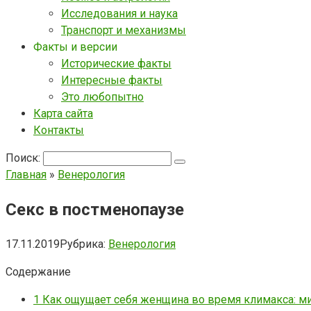
Исследования и наука
Транспорт и механизмы
Факты и версии
Исторические факты
Интересные факты
Это любопытно
Карта сайта
Контакты
Поиск:
Главная
»
Венерология
Секс в постменопаузе
17.11.2019
Рубрика:
Венерология
Содержание
1
Как ощущает себя женщина во время климакса: м