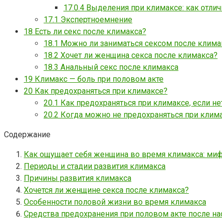
17.0.4
Выделения при климаксе: как отлич
17.1
Экспертноемнение
18
Есть ли секс после климакса?
18.1
Можно ли заниматься сексом после клима
18.2
Хочет ли женщина секса после климакса?
18.3
Анальный секс после климакса
19
Климакс — боль при половом акте
20
Как предохраняться при климаксе?
20.1
Как предохраняться при климаксе, если н
20.2
Когда можно не предохраняться при клим
Содержание
Как ощущает себя женщина во время климакса: миф
Периоды и стадии развития климакса
Причины развития климакса
Хочется ли женщине секса после климакса?
Особенности половой жизни во время климакса
Средства предохранения при половом акте после н