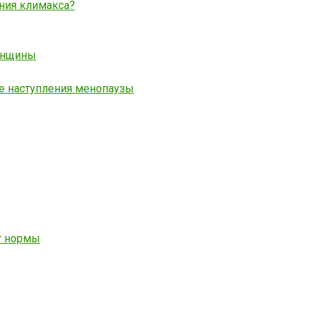
ния климакса?
женщины
е наступления менопаузы
т нормы