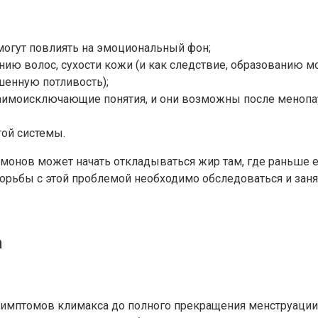
могут повлиять на эмоциональный фон;
ю волос, сухости кожи (и как следствие, образованию мор
енную потливость);
взаимоисключающие понятия, и они возможны после менопа
ой системы.
монов может начать откладываться жир там, где раньше 
я борьбы с этой проблемой необходимо обследоваться и за
а
симптомов климакса до полного прекращения менструации