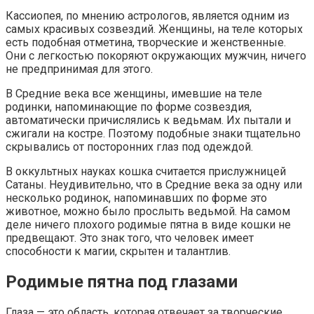
Кассиопея, по мнению астрологов, является одним из
самых красивых созвездий. Женщины, на теле которых
есть подобная отметина, творческие и женственные.
Они с легкостью покоряют окружающих мужчин, ничего
не предпринимая для этого.
В Средние века все женщины, имевшие на теле
родинки, напоминающие по форме созвездия,
автоматически причислялись к ведьмам. Их пытали и
сжигали на костре. Поэтому подобные знаки тщательно
скрывались от посторонних глаз под одеждой.
В оккультных науках кошка считается прислужницей
Сатаны. Неудивительно, что в Средние века за одну или
несколько родинок, напоминавших по форме это
животное, можно было прослыть ведьмой. На самом
деле ничего плохого родимые пятна в виде кошки не
предвещают. Это знак того, что человек имеет
способности к магии, скрытен и талантлив.
Родимые пятна под глазами
Глаза — это область, которая отвечает за творческие