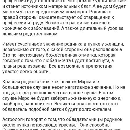
профессия будет доставлять ей огромное удовольствие
и станет источником материальных благ. А ее дом будет
местом уюта и средоточием комфорта. Родинка с
правой стороны свидетельствует об отвращении к
профессии и труду. Возможно развитие тяжелых
хронических заболеваний. А также длительный уход за
лежачим родственником.
Имеет счастливое значение родинка в пупке у женщин,
независимо от того, с какой стороны она расположена.
Это по-настоящему божественная отметка, которая
говорит о том, что любая мечта будет достигнута, а
планы реализованы. Все возможные препятствия
удастся легко обойти.
Красная родинка является знаком Марса и в
большинстве случаев несет негативное значение. Но не
тогда, когда расположена она в зоне пупка. В этом
случае Марс не будет забирать жизненную энергию а,
наоборот, наполнит ею. Велика вероятность того, что
обладатель подобной метки будет долгожителем.
Астрологи говорят о том, что обладательницы родинок
около пупка потрясающе красивы. Они способны