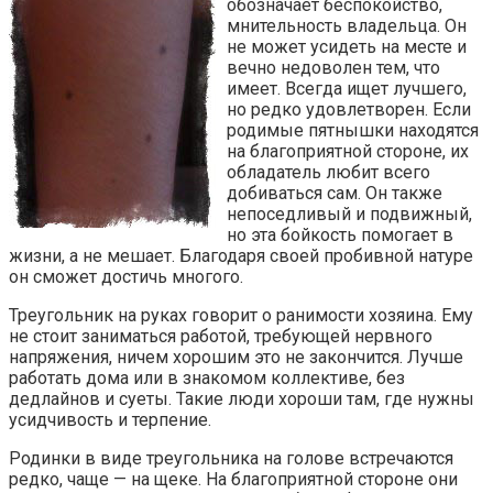
обозначает беспокойство,
мнительность владельца. Он
не может усидеть на месте и
вечно недоволен тем, что
имеет. Всегда ищет лучшего,
но редко удовлетворен. Если
родимые пятнышки находятся
на благоприятной стороне, их
обладатель любит всего
добиваться сам. Он также
непоседливый и подвижный,
но эта бойкость помогает в
жизни, а не мешает. Благодаря своей пробивной натуре
он сможет достичь многого.
Треугольник на руках говорит о ранимости хозяина. Ему
не стоит заниматься работой, требующей нервного
напряжения, ничем хорошим это не закончится. Лучше
работать дома или в знакомом коллективе, без
дедлайнов и суеты. Такие люди хороши там, где нужны
усидчивость и терпение.
Родинки в виде треугольника на голове встречаются
редко, чаще — на щеке. На благоприятной стороне они