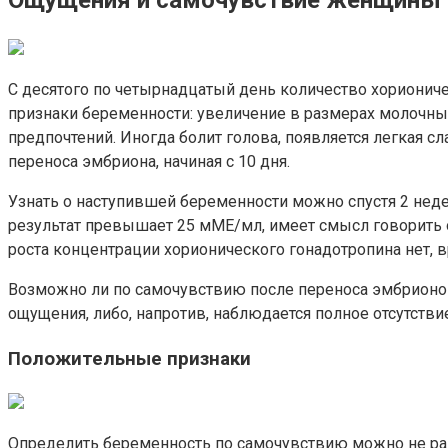
Ощущения и самочувствие женщины
С десятого по четырнадцатый день количество хориониче
признаки беременности: увеличение в размерах молочн
предпочтений. Иногда болит голова, появляется легкая 
переноса эмбриона, начиная с 10 дня.
Узнать о наступившей беременности можно спустя 2 неде
результат превышает 25 мМЕ/мл, имеет смысл говорить об
роста концентрации хорионического гонадотропина нет, 
Возможно ли по самочувствию после переноса эмбрионов
ощущения, либо, напротив, наблюдается полное отсутств
Положительные признаки
Определить беременность по самочувствию можно не ран