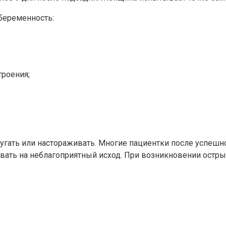
беременность:
троения;
гать или настораживать. Многие пациентки после успешно
аивать на неблагоприятный исход. При возникновении ост