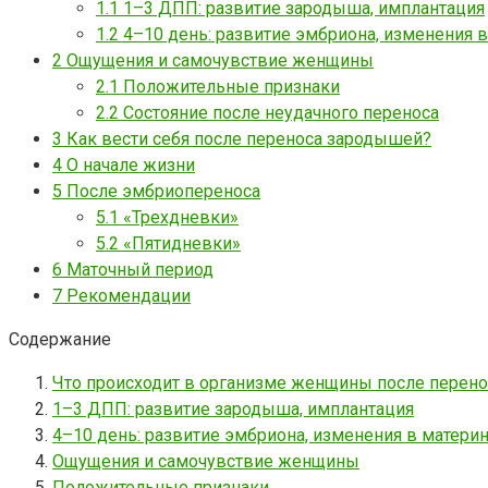
1.1
1–3 ДПП: развитие зародыша, имплантация
1.2
4–10 день: развитие эмбриона, изменения 
2
Ощущения и самочувствие женщины
2.1
Положительные признаки
2.2
Состояние после неудачного переноса
3
Как вести себя после переноса зародышей?
4
О начале жизни
5
После эмбриопереноса
5.1
«Трехдневки»
5.2
«Пятидневки»
6
Маточный период
7
Рекомендации
Содержание
Что происходит в организме женщины после перено
1–3 ДПП: развитие зародыша, имплантация
4–10 день: развитие эмбриона, изменения в матери
Ощущения и самочувствие женщины
Положительные признаки