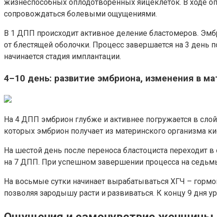
жизнеспособных оплодотворенных яйцеклеток. В ходе оп
сопровождаться болевыми ощущениями.
В 1 ДПП происходит активное деление бластомеров. Эмбр
от блестящей оболочки. Процесс завершается на 3 день п
начинается стадия имплантации.
4–10 день: развитие эмбриона, изменения в м
На 4 ДПП эмбрион глубже и активнее погружается в сло
которых эмбрион получает из материнского организма ки
На шестой день после переноса бластоциста переходит в
на 7 ДПП. При успешном завершении процесса на седьмы
На восьмые сутки начинает вырабатываться ХГЧ – гормо
позволяя зародышу расти и развиваться. К концу 9 дня 