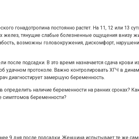
ского гонадотропина постоянно растет. На 11, 12 или 13 
ых желез, тянущие слабые болезненные ощущения внизу ж
слабость, возможны головокружения, дискомфорт, нарушен
ли после подсадки. В это время назначается сдача крови 
 удачном протоколе. Важно контролировать ХГЧ в динамике
врач диагностирует замершую беременность.
 определить наличие беременности на ранних сроках? Как
ие симптомов беременности?
ее 9 дня после подсадки. Женщина испытывает те же самы