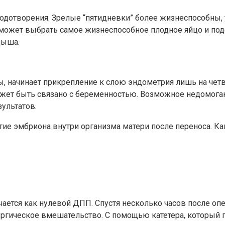
одотворения. Зрелые “пятидневки” более жизнеспособны, 
может выбрать самое жизнеспособное плодное яйцо и подс
дыша.
ты, начинает прикрепление к слою эндометрия лишь на чет
может быть связано с беременностью. Возможное недомог
ультатов.
тие эмбриона внутри организма матери после переноса. К
ается как нулевой ДПП. Спустя несколько часов после о
ргическое вмешательство. С помощью катетера, который п