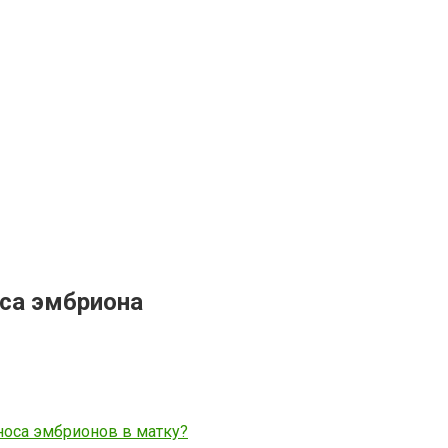
оса эмбриона
носа эмбрионов в матку?