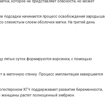
тки, которое не представляет опасности, но может
сле подсадки начинается процесс освобождения зародыша
 со слизистым слоем оболочки матки. На третий день
цу пятых суток формируются ворсинки, с помощью
ет в маточную стенку. Процесс имплантации завершается
рогестероном ХГЧ поддерживает развитие беременности,
ме женщины растет полноценный эмбрион.