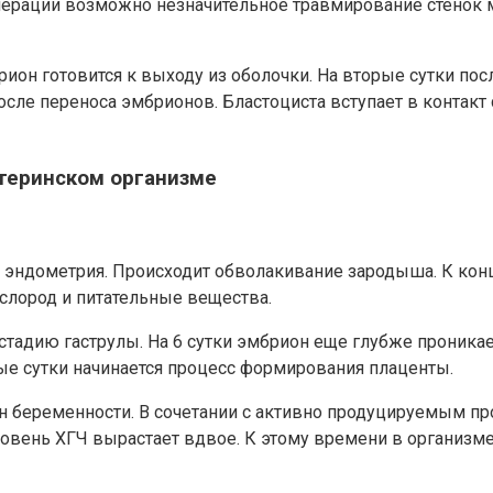
ерации возможно незначительное травмирование стенок ма
ион готовится к выходу из оболочки. На вторые сутки по
осле переноса эмбрионов. Бластоциста вступает в контакт
атеринском организме
й эндометрия. Происходит обволакивание зародыша. К кон
слород и питательные вещества.
 стадию гаструлы. На 6 сутки эмбрион еще глубже проника
е сутки начинается процесс формирования плаценты.
н беременности. В сочетании с активно продуцируемым п
уровень ХГЧ вырастает вдвое. К этому времени в организ