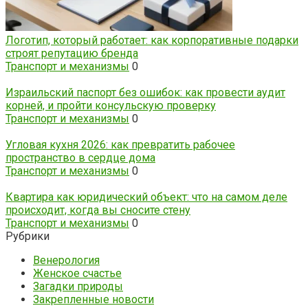
Логотип, который работает: как корпоративные подарки
строят репутацию бренда
Транспорт и механизмы
0
Израильский паспорт без ошибок: как провести аудит
корней, и пройти консульскую проверку
Транспорт и механизмы
0
Угловая кухня 2026: как превратить рабочее
пространство в сердце дома
Транспорт и механизмы
0
Квартира как юридический объект: что на самом деле
происходит, когда вы сносите стену
Транспорт и механизмы
0
Рубрики
Венерология
Женское счастье
Загадки природы
Закрепленные новости