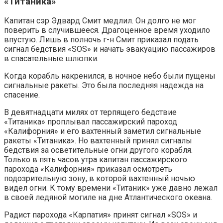
«Титаника»
Капитан сэр Эдвард Смит медлил. Он долго не мог
поверить в случившееся. Драгоценное время уходило
впустую. Лишь в полночь г-н Смит приказал подать
сигнал бедствия «SOS» и начать эвакуацию пассажиров
в спасательные шлюпки.
Когда корабль накренился, в ночное небо были пущены
сигнальные ракеты. Это была последняя надежда на
спасение.
В девятнадцати милях от терпящего бедствие
«Титаника» проплывал пассажирский пароход
«Калифорния» и его вахтенный заметил сигнальные
ракеты «Титаника». Но вахтенный принял сигналы
бедствия за осветительные огни другого корабля.
Только в пять часов утра капитан пассажирского
парохода «Калифорния» приказал осмотреть
подозрительную зону, в которой вахтенный ночью
видел огни. К тому времени «Титаник» уже давно лежал
в своей ледяной могиле на дне Атлантического океана.
Радист парохода «Карпатия» принят сигнал «SOS» и