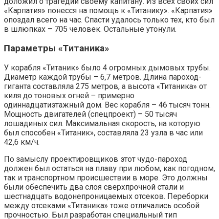
доложил о трагедии своему капитану. Из всех своих сил
«Карпатия» понесся на помощь к «Титанику». «Карпатия»
опоздал всего на час. Спасти удалось только тех, кто был
в шлюпках – 705 человек. Остальные утонули.
Параметры «Титаника»
У корабля «Титаник» было 4 огромных дымовых трубы.
Диаметр каждой трубы – 6,7 метров. Длина пароход-
гиганта составляла 275 метров, а высота «Титаника» от
киля до тоновых огней – примерно
одиннадцатиэтажный дом. Вес корабля – 46 тысяч тонн.
Мощность двигателей (спецпроект) – 50 тысяч
лошадиных сил. Максимальная скорость, на которую
был способен «Титаник», составляла 23 узла в час или
42,6 км/ч.
По замыслу проектировщиков этот чудо-пароход
должен был остаться на плаву при любом, как погодном,
так и транспортном происшествии в море. Это должны
были обеспечить два слоя сверхпрочной стали и
шестнадцать водонепроницаемых отсеков. Переборки
между отсеками «Титаника» тоже отличались особой
прочностью. Был разработан специальный тип