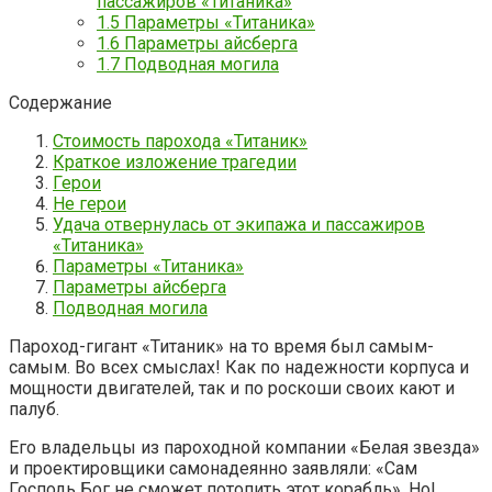
пассажиров «Титаника»
1.5
Параметры «Титаника»
1.6
Параметры айсберга
1.7
Подводная могила
Содержание
Стоимость парохода «Титаник»
Краткое изложение трагедии
Герои
Не герои
Удача отвернулась от экипажа и пассажиров
«Титаника»
Параметры «Титаника»
Параметры айсберга
Подводная могила
Пароход-гигант «Титаник» на то время был самым-
самым. Во всех смыслах! Как по надежности корпуса и
мощности двигателей, так и по роскоши своих кают и
палуб.
Его владельцы из пароходной компании «Белая звезда»
и проектировщики самонадеянно заявляли: «Сам
Господь Бог не сможет потопить этот корабль». Но!