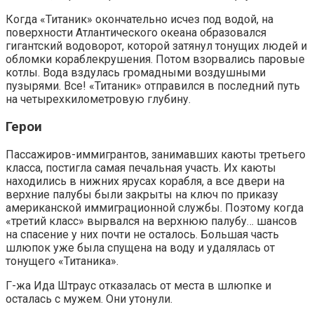
Когда «Титаник» окончательно исчез под водой, на
поверхности Атлантического океана образовался
гигантский водоворот, которой затянул тонущих людей и
обломки кораблекрушения. Потом взорвались паровые
котлы. Вода вздулась громадными воздушными
пузырями. Все! «Титаник» отправился в последний путь
на четырехкилометровую глубину.
Герои
Пассажиров-иммигрантов, занимавших каюты третьего
класса, постигла самая печальная участь. Их каюты
находились в нижних ярусах корабля, а все двери на
верхние палубы были закрыты на ключ по приказу
американской иммиграционной службы. Поэтому когда
«третий класс» вырвался на верхнюю палубу… шансов
на спасение у них почти не осталось. Большая часть
шлюпок уже была спущена на воду и удалялась от
тонущего «Титаника».
Г-жа Ида Штраус отказалась от места в шлюпке и
осталась с мужем. Они утонули.