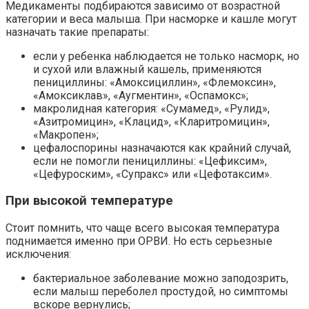
Медикаменты подбираются зависимо от возрастной
категории и веса малыша. При насморке и кашле могут
назначать такие препараты:
если у ребенка наблюдается не только насморк, но
и сухой или влажный кашель, применяются
пенициллины: «Амоксициллин», «Флемоксин»,
«Амоксиклав», «Аугментин», «Оспамокс»;
макролидная категория: «Сумамед», «Рулид»,
«Азитромицин», «Клацид», «Кларитромицин»,
«Макропен»;
цефалоспорины назначаются как крайний случай,
если не помогли пенициллины: «Цефиксим»,
«Цефуроским», «Супракс» или «Цефотаксим».
При высокой температуре
Стоит помнить, что чаще всего высокая температура
поднимается именно при ОРВИ. Но есть серьезные
исключения:
бактериальное заболевание можно заподозрить,
если малыш переболел простудой, но симптомы
вскоре вернулись;