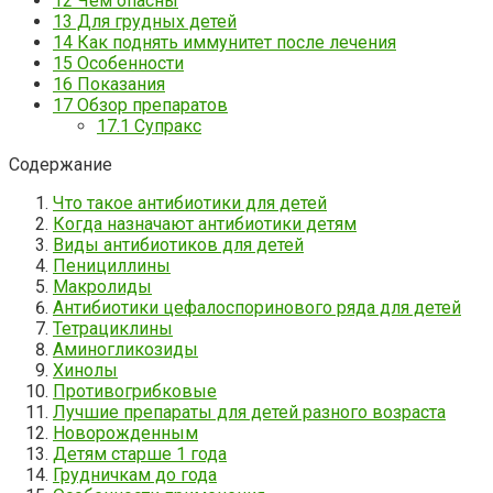
12
Чем опасны
13
Для грудных детей
14
Как поднять иммунитет после лечения
15
Особенности
16
Показания
17
Обзор препаратов
17.1
Супракс
Содержание
Что такое антибиотики для детей
Когда назначают антибиотики детям
Виды антибиотиков для детей
Пенициллины
Макролиды
Антибиотики цефалоспоринового ряда для детей
Тетрациклины
Аминогликозиды
Хинолы
Противогрибковые
Лучшие препараты для детей разного возраста
Новорожденным
Детям старше 1 года
Грудничкам до года