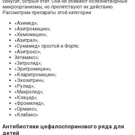
синусит, острый отит. Они не убивают болезнетворные
микроорганизмы, но препятствуют их действию.
Рассмотрим препараты этой категории:
«Азимед»;
«Азитромицин»;
«Хемомицин»;
«Азитрал»;
«Сумамед» простой и Форте;
«Азитрокс»;
Зетамакс»;
«Зитролид»;
«Эритромицин»;
«Кларитромицин»;
«Экозитрин»;
«Рулид»;
«Макропед»;
«Клацид»;
«Фромилид»;
«Ормакс»;
«Клабакс».
Антибиотики цефалоспоринового ряда для
детей