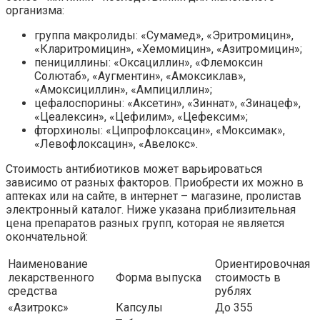
организма:
группа макролиды: «Сумамед», «Эритромицин»,
«Кларитромицин», «Хемомицин», «Азитромицин»;
пенициллины: «Оксациллин», «Флемоксин
Солютаб», «Аугментин», «Амоксиклав»,
«Амоксициллин», «Ампициллин»;
цефалоспорины: «Аксетин», «Зиннат», «Зинацеф»,
«Цеалексин», «Цефилим», «Цефексим»;
фторхинолы: «Ципрофлоксацин», «Моксимак»,
«Левофлоксацин», «Авелокс».
Стоимость антибиотиков может варьироваться
зависимо от разных факторов. Приобрести их можно в
аптеках или на сайте, в интернет – магазине, пролистав
электронный каталог. Ниже указана приблизительная
цена препаратов разных групп, которая не является
окончательной:
Наименование
Ориентировочная
лекарственного
Форма выпуска
стоимость в
средства
рублях
«Азитрокс»
Капсулы
До 355