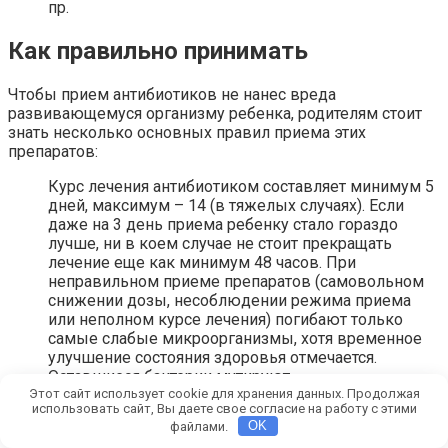
пр.
Как правильно принимать
Чтобы прием антибиотиков не нанес вреда
развивающемуся организму ребенка, родителям стоит
знать несколько основных правил приема этих
препаратов:
Курс лечения антибиотиком составляет минимум 5
дней, максимум – 14 (в тяжелых случаях). Если
даже на 3 день приема ребенку стало гораздо
лучше, ни в коем случае не стоит прекращать
лечение еще как минимум 48 часов. При
неправильном приеме препаратов (самовольном
снижении дозы, несоблюдении режима приема
или неполном курсе лечения) погибают только
самые слабые микроорганизмы, хотя временное
улучшение состояния здоровья отмечается.
Оставшиеся бактерии мутируют,
приспосабливаются к принимаемому ранее
Этот сайт использует cookie для хранения данных. Продолжая
использовать сайт, Вы даете свое согласие на работу с этими
лекарству и уже не реагируют на него. Приходится
файлами.
OK
искать замену, увеличивать дозу или пробовать