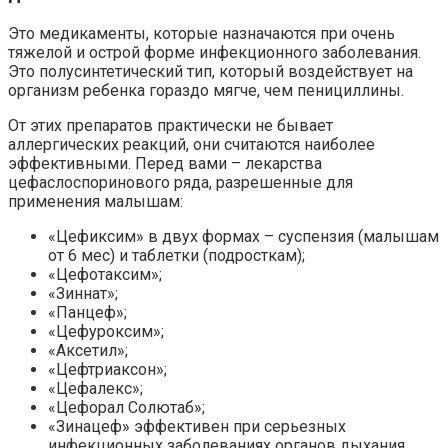
Это медикаменты, которые назначаются при очень
тяжелой и острой форме инфекционного заболевания.
Это полусинтетический тип, который воздействует на
организм ребенка гораздо мягче, чем пенициллины.
От этих препаратов практически не бывает
аллергических реакций, они считаются наиболее
эффективными. Перед вами – лекарства
цефаслоспоринового ряда, разрешенные для
применения малышам:
«Цефиксим» в двух формах – суспензия (малышам
от 6 мес) и таблетки (подросткам);
«Цефотаксим»;
«Зиннат»;
«Панцеф»;
«Цефуроксим»;
«Аксетил»;
«Цефтриаксон»;
«Цефалекс»;
«Цефорал Солютаб»;
«Зинацеф» эффективен при серьезных
инфекционных заболеваниях органов дыхания,