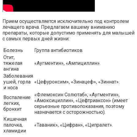
Прием осуществляется исключительно под контролем
лечащего врача. Предлагаем вашему вниманию
препараты, которые допустимо применять для малышей
с самых первых дней жизни:
Болезнь
Группа антибиотиков
Отит,
тяжелая
«Аугментин», «Ампициллин».
ангина
Заболевания
ушей, горла
«Цефуроксим», «Зинацеф», «Зиннат».
и носа
«Флемоксин Солютаб», «Аугментин»,
Воспаление
«Амоксициллин», «Цефтриаксон» (имеет
легких,
серьезные противопоказания, поэтому
бронхит
назначается с осторожностью).
Кишечная
палочка,
«Таваник», «Цифран», «Ципралет».
хламидии