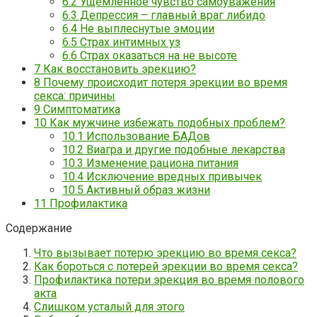
6.2
Ущемленное чувство самоуважения
6.3
Депрессия – главный враг либидо
6.4
Не выплеснутые эмоции
6.5
Страх интимных уз
6.6
Страх оказаться на не высоте
7
Как восстановить эрекцию?
8
Почему происходит потеря эрекции во время
секса: причины
9
Симптоматика
10
Как мужчине избежать подобных проблем?
10.1
Использование БАДов
10.2
Виагра и другие подобные лекарства
10.3
Изменение рациона питания
10.4
Исключение вредных привычек
10.5
Активный образ жизни
11
Профилактика
Содержание
Что вызывает потерю эрекцию во время секса?
Как бороться с потерей эрекции во время секса?
Профилактика потери эрекция во время полового
акта
Слишком усталый для этого