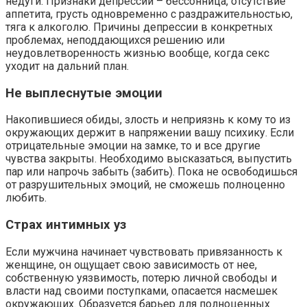
недуги. Признаки депрессии – бессонница, отсутствие
аппетита, грусть одновременно с раздражительностью,
тяга к алкоголю. Причины депрессии в конкретных
проблемах, неподдающихся решению или
неудовлетворенность жизнью вообще, когда секс
уходит на дальний план.
Не выплеснутые эмоции
Накопившиеся обиды, злость и неприязнь к кому то из
окружающих держит в напряжении вашу психику. Если
отрицательные эмоции на замке, то и все другие
чувства закрыты. Необходимо высказаться, выпустить
пар или напрочь забыть (забить). Пока не освободишься
от разрушительных эмоций, не сможешь полноценно
любить.
Страх интимных уз
Если мужчина начинает чувствовать привязанность к
женщине, он ощущает свою зависимость от нее,
собственную уязвимость, потерю личной свободы и
власти над своими поступками, опасается насмешек
окружающих. Образуется барьер для полноценных