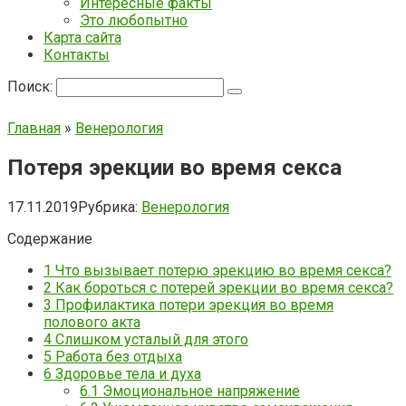
Интересные факты
Это любопытно
Карта сайта
Контакты
Поиск:
Главная
»
Венерология
Потеря эрекции во время секса
17.11.2019
Рубрика:
Венерология
Содержание
1
Что вызывает потерю эрекцию во время секса?
2
Как бороться с потерей эрекции во время секса?
3
Профилактика потери эрекция во время
полового акта
4
Слишком усталый для этого
5
Работа без отдыха
6
Здоровье тела и духа
6.1
Эмоциональное напряжение