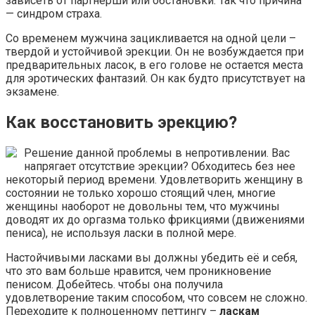
зависеть от партнерши или обстановки. Так что причина
— синдром страха.
Со временем мужчина зацикливается на одной цели –
твердой и устойчивой эрекции. Он не возбуждается при
предварительных ласок, в его голове не остается места
для эротических фантазий. Он как будто присутствует на
экзамене.
Как восстановить эрекцию?
Решение данной проблемы в непротивлении. Вас
напрягает отсутствие эрекции? Обходитесь без нее
некоторый период времени. Удовлетворить женщину в
состоянии не только хорошо стоящий член, многие
женщины наоборот не довольны тем, что мужчины
доводят их до оргазма только фрикциями (движениями
пениса), не используя ласки в полной мере.
Настойчивыми ласками вы должны убедить её и себя,
что это вам больше нравится, чем проникновение
пенисом. Добейтесь. чтобы она получила
удовлетворение таким способом, что совсем не сложно.
Переходите к полноценному петтингу –
ласкам